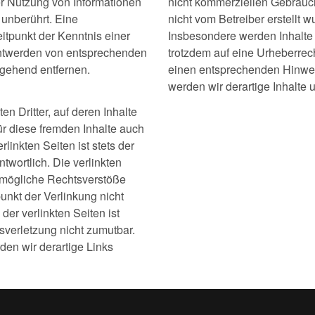
er Nutzung von Informationen
nicht kommerziellen Gebrauch 
unberührt. Eine
nicht vom Betreiber erstellt 
itpunkt der Kenntnis einer
Insbesondere werden Inhalte D
nntwerden von entsprechenden
trotzdem auf eine Urheberrec
mgehend entfernen.
einen entsprechenden Hinwe
werden wir derartige Inhalte
n Dritter, auf deren Inhalte
ür diese fremden Inhalte auch
linkten Seiten ist stets der
twortlich. Die verlinkten
 mögliche Rechtsverstöße
unkt der Verlinkung nicht
der verlinkten Seiten ist
sverletzung nicht zumutbar.
en wir derartige Links