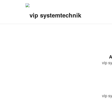
A
vip 
vip 