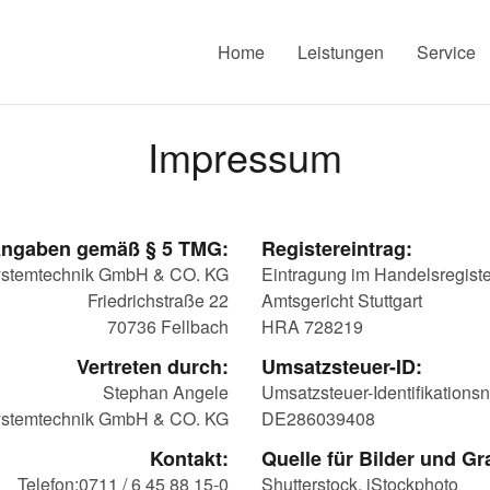
Home
Leistungen
Service
Impressum
ngaben gemäß § 5 TMG:
Registereintrag:
systemtechnik GmbH & CO. KG
Eintragung im Handelsregiste
Friedrichstraße 22
Amtsgericht Stuttgart
70736 Fellbach
HRA 728219
Vertreten durch:
Umsatzsteuer-ID:
Stephan Angele
Umsatzsteuer-Identifikation
systemtechnik GmbH & CO. KG
DE286039408
Kontakt:
Quelle für Bilder und Gr
Telefon:0711 / 6 45 88 15-0
Shutterstock, iStockphoto